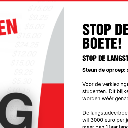
STOP D
BOETE!
STOP DE LANGS
Steun de oproep: 
Voor de verkiezing
studenten. Dit blij
worden wéér genaa
De langstudeerboet
wil 3000 euro per j
meer dan 1 jaar la