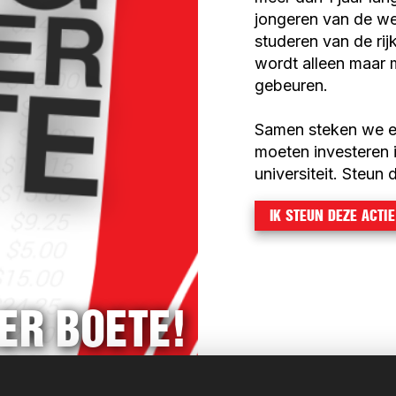
jongeren van de we
studeren van de ri
wordt alleen maar 
gebeuren.
Samen steken we ee
moeten investeren 
universiteit. Steun
IK STEUN DEZE ACTIE
ER BOETE!