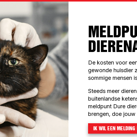
MELDPU
DIEREN
De kosten voor een
gewonde huisdier zi
sommige mensen is
Steeds meer diere
buitenlandse ketens 
meldpunt Dure dier
brengen, doe jouw 
IK WIL EEN MELDING