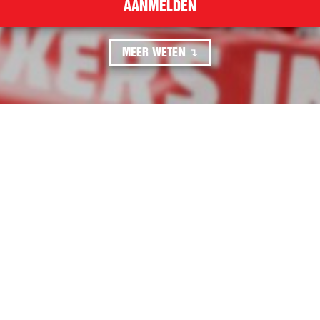
AANMELDEN
MEER WETEN
KLASSENSTRIJD 2026
Op 1 mei 2026 presenteert het Wetenschappelijk
Bureau van de SP voor het tweede jaar het
rapport 'Klassenstrijd'. Wij nodigen je van harte uit
om bij de presentatie van Klassenstrijd 2026
aanwezig te zijn. Na de presentatie van het
rapport zullen Fabian Dekker, kroonlid van de
SER en schrijver van het boek De Onzichtbaren,
en Jimmy Dijk, partijleider van de SP, een lezing
houden.